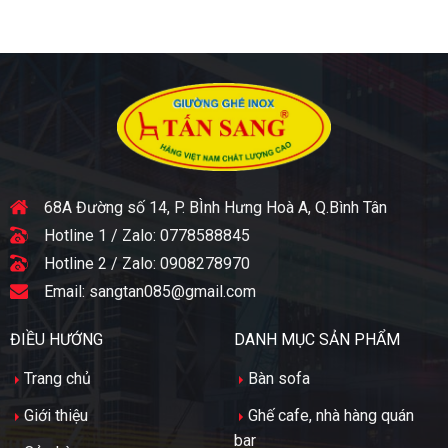
68A Đường số 14, P. BÌnh Hưng Hoà A, Q.Bình Tân
Hotline 1 / Zalo:
0778588845
Hotline 2 / Zalo:
0908278970
Email:
sangtan085@gmail.com
ĐIỀU HƯỚNG
DANH MỤC SẢN PHẨM
Trang chủ
Bàn sofa
Giới thiệu
Ghế cafe, nhà hàng quán
bar