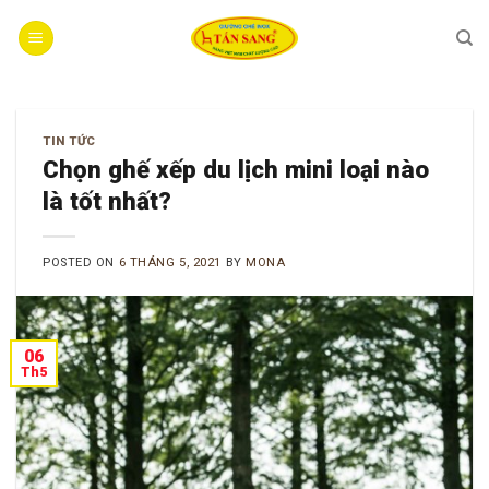
Skip
to
content
TIN TỨC
Chọn ghế xếp du lịch mini loại nào
là tốt nhất?
POSTED ON
6 THÁNG 5, 2021
BY
MONA
06
Th5