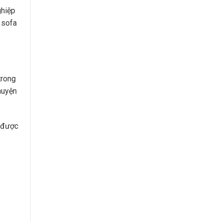
ghiệp
 sofa
trong
huyện
h được