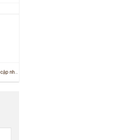
t cập nhật
019