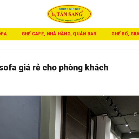
OFA
GHẾ CAFE, NHÀ HÀNG, QUÁN BAR
GHẾ BỐ, GI
 sofa giá rẻ cho phòng khách