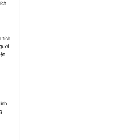
ích
 tích
người
iện
dính
ng