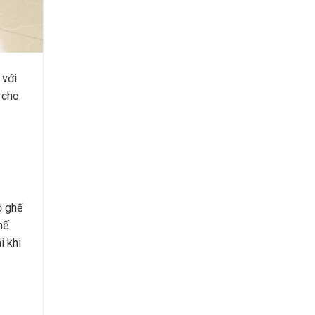
 với
cho
ộ ghế
hế
i khi